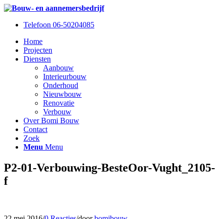
Telefoon 06-50204085
Home
Projecten
Diensten
Aanbouw
Interieurbouw
Onderhoud
Nieuwbouw
Renovatie
Verbouw
Over Bomi Bouw
Contact
Zoek
Menu
Menu
P2-01-Verbouwing-BesteOor-Vught_2105-
f
22 mei 2016
/
0 Reacties
/
door
bomibouw