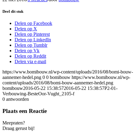
Deel dit stuk
Delen op Facebook
Delen op X
Delen op Pinterest
Delen op LinkedIn
Delen op Tumblr
Delen op Vk
Delen op Reddit
Delen via e-mail
https://www.bomibouw.nl/wp-content/uploads/2016/08/bomi-bouw-
aannemer-hedel.png
0
0
bomibouw
https://www.bomibouw.nl/wp-
content/uploads/2016/08/bomi-bouw-aannemer-hedel.png
bomibouw
2016-05-22 15:38:57
2016-05-22 15:38:57
P2-01-
Verbouwing-BesteOor-Vught_2105-f
0
antwoorden
Plaats een Reactie
Meepraten?
Draag gerust bij!