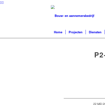
Home
Projecten
Diensten
P2
/
22 MEI 2