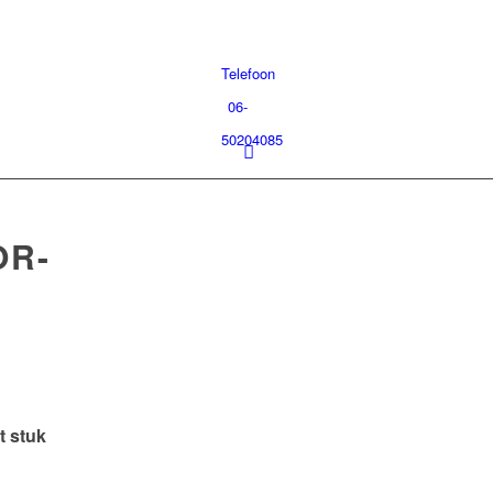
Telefoon
06-
50204085
OR-
t stuk