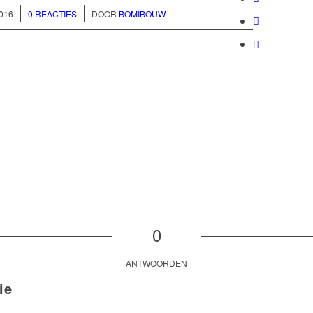
/
016
0 REACTIES
DOOR
BOMIBOUW
0
ANTWOORDEN
ie