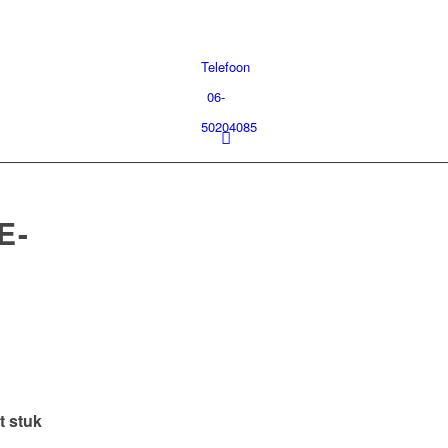
Telefoon
06-
50204085
E-
t stuk