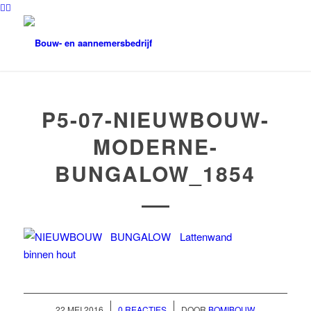
P5-07-NIEUWBOUW-
MODERNE-
BUNGALOW_1854
/
/
22 MEI 2016
0 REACTIES
DOOR
BOMIBOUW