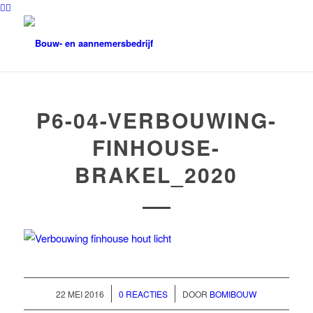
P6-04-VERBOUWING-
FINHOUSE-
BRAKEL_2020
/
/
22 MEI 2016
0 REACTIES
DOOR
BOMIBOUW