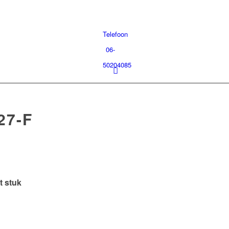
Telefoon
06-
50204085
27-F
t stuk