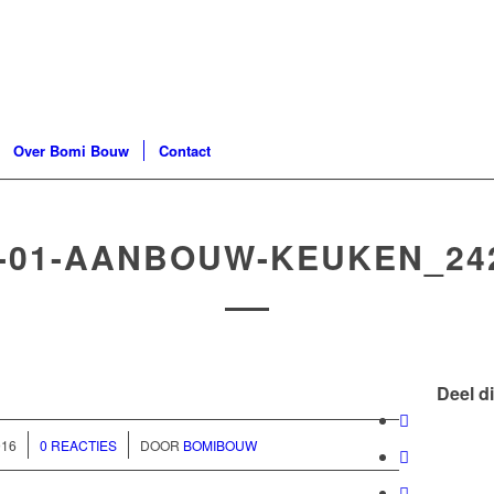
Over Bomi Bouw
Contact
-01-AANBOUW-KEUKEN_24
Deel di
/
016
0 REACTIES
DOOR
BOMIBOUW