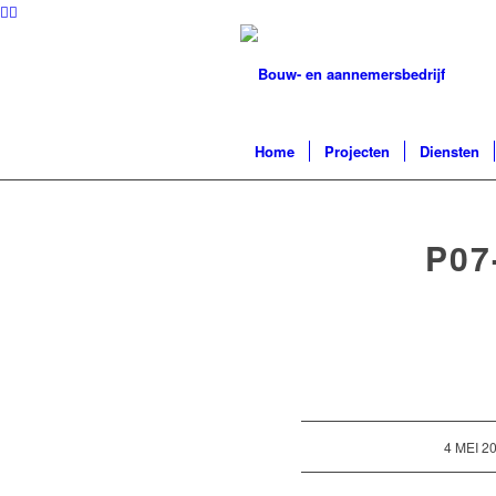
Home
Projecten
Diensten
P07
/
4 MEI 2