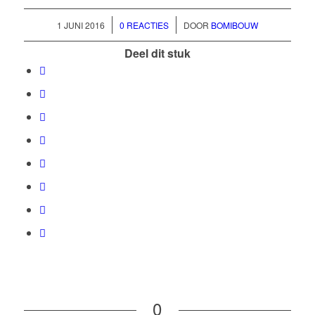
/
/
1 JUNI 2016
0 REACTIES
DOOR
BOMIBOUW
Deel dit stuk
0