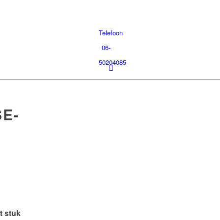
Telefoon
06-
50204085
E-
t stuk