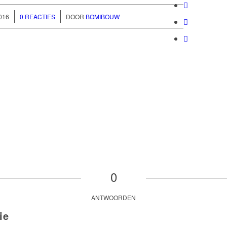
/
016
0 REACTIES
DOOR
BOMIBOUW
0
ANTWOORDEN
ie