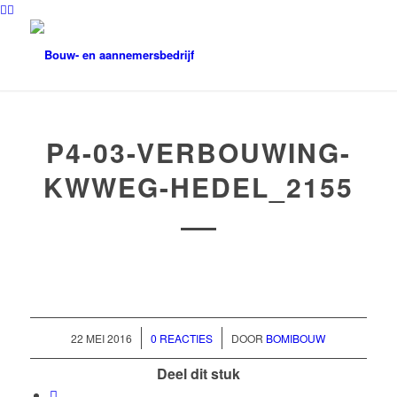
P4-03-VERBOUWING-
KWWEG-HEDEL_2155
/
/
22 MEI 2016
0 REACTIES
DOOR
BOMIBOUW
Deel dit stuk