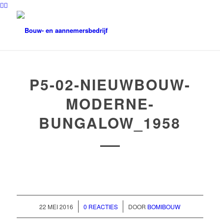
P5-02-NIEUWBOUW-
MODERNE-
BUNGALOW_1958
/
/
22 MEI 2016
0 REACTIES
DOOR
BOMIBOUW