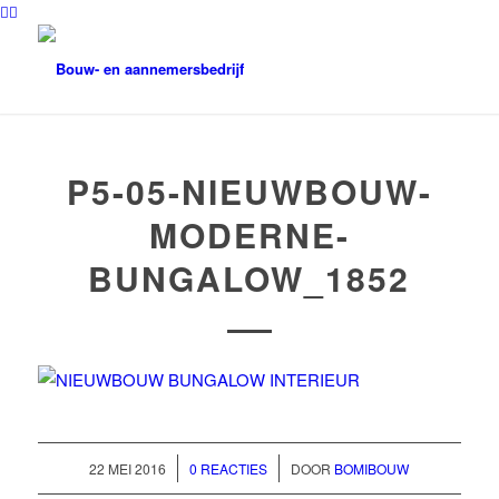
P5-05-NIEUWBOUW-
MODERNE-
BUNGALOW_1852
/
/
22 MEI 2016
0 REACTIES
DOOR
BOMIBOUW