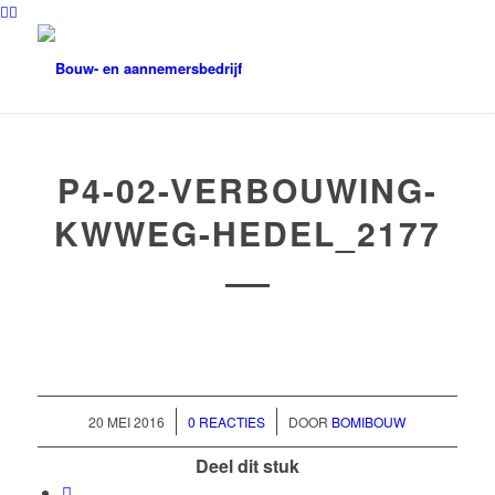
P4-02-VERBOUWING-
KWWEG-HEDEL_2177
/
/
20 MEI 2016
0 REACTIES
DOOR
BOMIBOUW
Deel dit stuk