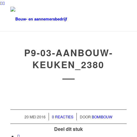
P9-03-AANBOUW-
KEUKEN_2380
/
/
20 MEI 2016
0 REACTIES
DOOR
BOMIBOUW
Deel dit stuk