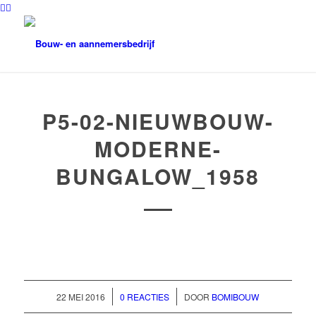
P5-02-NIEUWBOUW-
MODERNE-
BUNGALOW_1958
/
/
22 MEI 2016
0 REACTIES
DOOR
BOMIBOUW